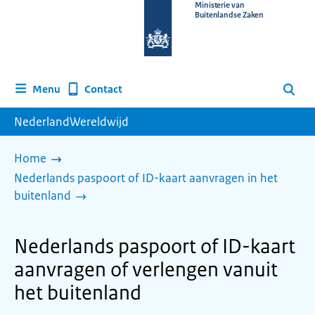
Naar
Ministerie van
Buitenlandse Zaken
de
homepage
van
www.nederlandwereldwijd.nl
Contact
Menu
Zoeken
NederlandWereldwijd
Home
Nederlands paspoort of ID-kaart aanvragen in het
buitenland
Nederlands paspoort of ID-kaart
aanvragen of verlengen vanuit
het buitenland