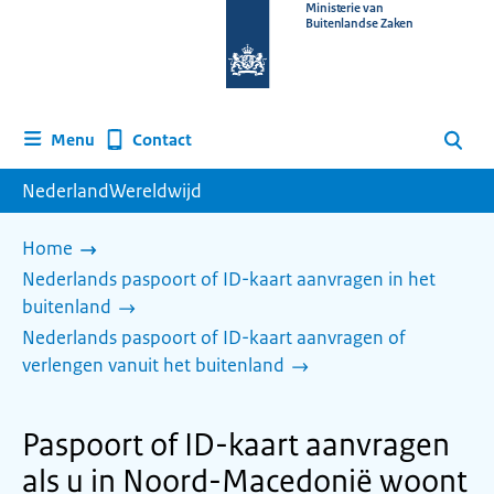
Naar
Ministerie van
Buitenlandse Zaken
de
homepage
van
www.nederlandwereldwijd.nl
Contact
Menu
Zoeken
NederlandWereldwijd
Home
Nederlands paspoort of ID-kaart aanvragen in het
buitenland
Nederlands paspoort of ID-kaart aanvragen of
verlengen vanuit het buitenland
Paspoort of ID-kaart aanvragen
als u in Noord-Macedonië woont