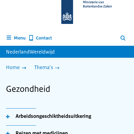
Naar
Ministerie van
Buitenlandse Zaken
de
homepage
van
www.nederlandwereldwijd.nl
Contact
Menu
Zoeken
NederlandWereldwijd
Home
Thema's
Gezondheid
Arbeidsongeschiktheidsuitkering
Reizen met medicijnen