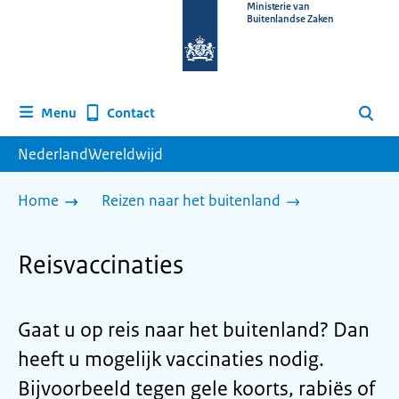
Naar
Ministerie van
Buitenlandse Zaken
de
homepage
van
www.nederlandwereldwijd.nl
Contact
Menu
Zoeken
NederlandWereldwijd
Home
Reizen naar het buitenland
Reisvaccinaties
Gaat u op reis naar het buitenland? Dan
heeft u mogelijk vaccinaties nodig.
Bijvoorbeeld tegen gele koorts, rabiës of