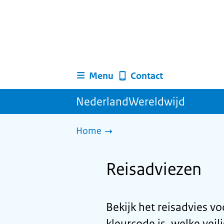
Menu
Contact
NederlandWereldwijd
Home
Reisadviezen
Bekijk het reisadvies vo
kleurcode is, welke veil