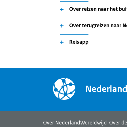
om
uw
Over reizen naar het bu
land
te
Over terugreizen naar 
selecteren.
Reisapp
Nederlan
Over NederlandWereldwijd
Over de