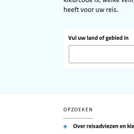
heeft voor uw reis.
Vul uw land of gebied in
Vul
een
land
in
en
gebruik
OPZOEKEN
de
pijltoetsen
Over reisadviezen en kl