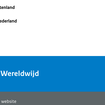
itenland
Nederland
dWereldwijd
 website