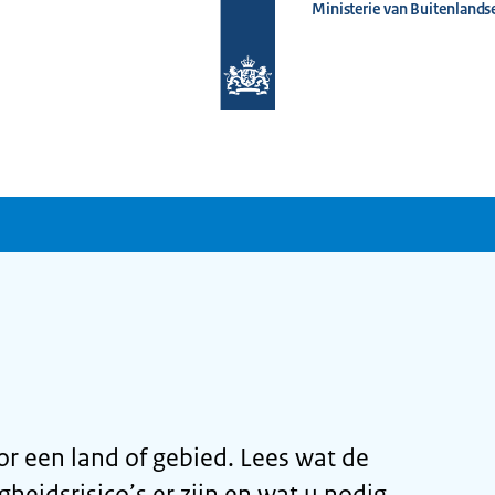
Ministerie van Buitenlands
Naar
de
homepage
van
www.nederlandwereldwijd.nl
or een land of gebied. Lees wat de
igheidsrisico’s er zijn en wat u nodig