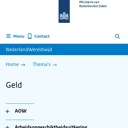
Naar
Ministerie van
Buitenlandse Zaken
de
homepage
van
www.nederlandwereldwijd.nl
Contact
Menu
Zoeken
NederlandWereldwijd
Home
Thema's
Geld
AOW
Arbeidsongeschiktheidsuitkering