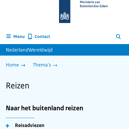
Naar
Ministerie van
Buitenlandse Zaken
de
homepage
van
www.nederlandwereldwijd.nl
Contact
Menu
Zoeken
NederlandWereldwijd
Home
Thema's
Reizen
Naar het buitenland reizen
Reisadviezen