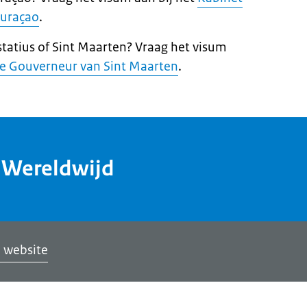
Curaçao
.
statius of Sint Maarten? Vraag het visum
de Gouverneur van Sint Maarten
.
dWereldwijd
 website