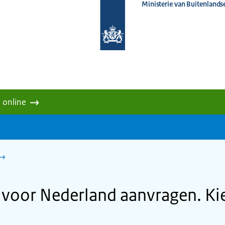
Ministerie van Buitenlands
Naar
de
homepage
van
www.nederlandwereldwijd.nl
 online
voor Nederland aanvragen. Kie