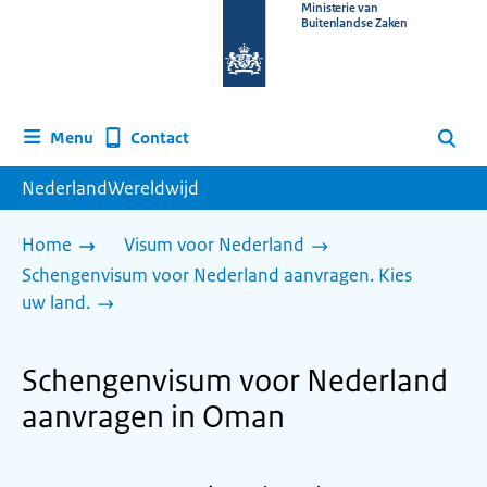
Naar
Ministerie van
Buitenlandse Zaken
de
homepage
van
www.nederlandwereldwijd.nl
Contact
Menu
Zoeken
NederlandWereldwijd
Home
Visum voor Nederland
Schengenvisum voor Nederland aanvragen. Kies
uw land.
Schengenvisum voor Nederland
aanvragen in Oman