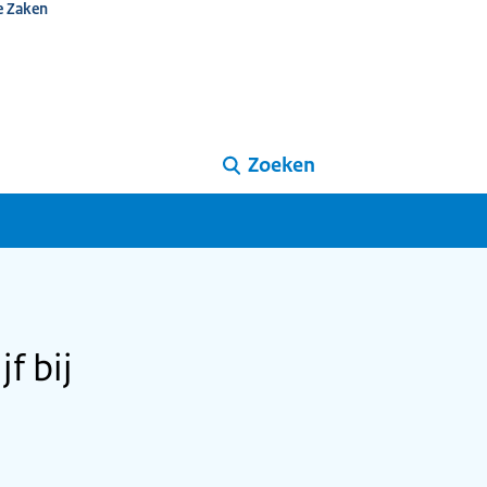
e Zaken
Zoeken
f bij