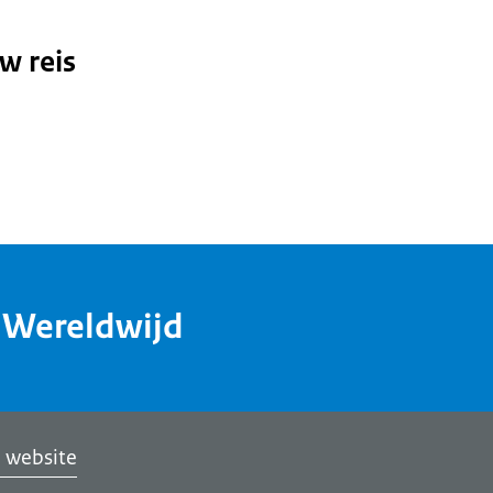
w reis
dWereldwijd
 website