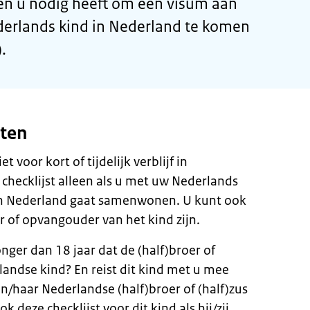
n u nodig heeft om een visum aan
derlands kind in Nederland te komen
.
eten
t voor kort of tijdelijk verblijf in
checklijst alleen als u met uw Nederlands
 in Nederland gaat samenwonen. U kunt ook
r of opvangouder van het kind zijn.
nger dan 18 jaar dat de (half)broer of
landse kind? En reist dit kind met u mee
jn/haar Nederlandse (half)broer of (half)zus
 deze checklijst voor dit kind als hij/zij