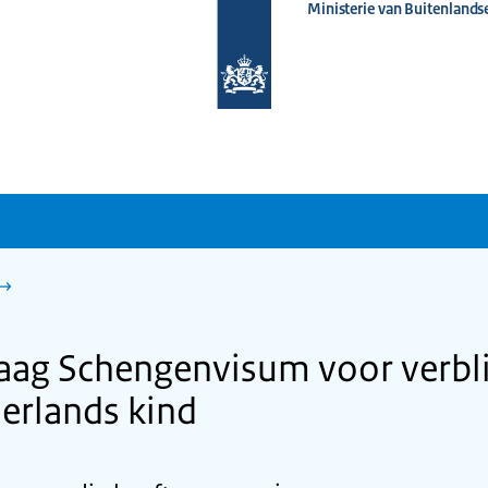
Ministerie van Buitenlands
Naar
de
homepage
van
www.nederlandwereldwijd.nl
aag Schengenvisum voor verblij
erlands kind