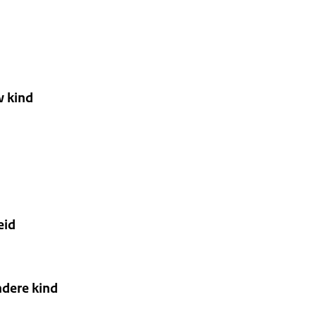
w kind
eid
dere kind