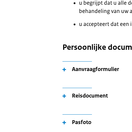
u begrijpt dat u all
behandeling van uw 
u accepteert dat een
Persoonlijke docu
Aanvraagformulier
Reisdocument
Pasfoto