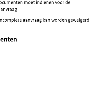
e documenten moet indienen voor de
aanvraag
 incomplete aanvraag kan worden geweigerd
menten