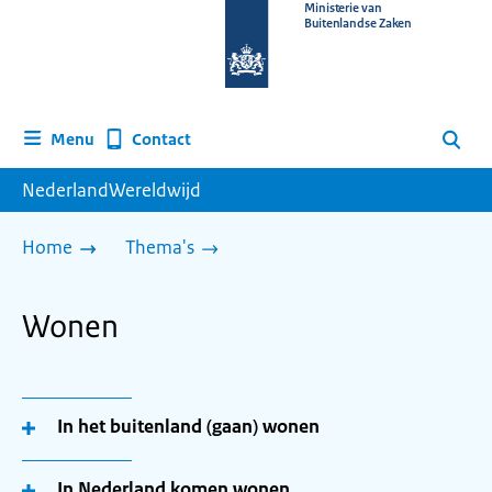
Naar
Ministerie van
Buitenlandse Zaken
de
homepage
van
www.nederlandwereldwijd.nl
Contact
Menu
Zoeken
NederlandWereldwijd
Home
Thema's
Wonen
In het buitenland (gaan) wonen
In Nederland komen wonen