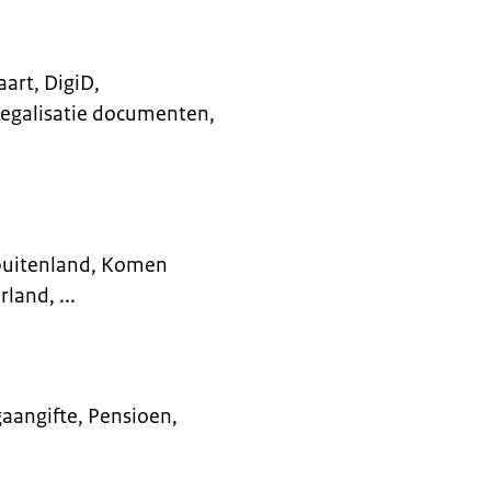
art, DigiD,
 Legalisatie documenten,
buitenland, Komen
land, ...
aangifte, Pensioen,