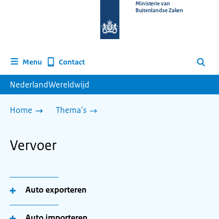
Naar
Ministerie van
Buitenlandse Zaken
de
homepage
van
www.nederlandwereldwijd.nl
Contact
Menu
Zoeken
NederlandWereldwijd
Home
Thema's
Vervoer
Auto exporteren
Auto importeren