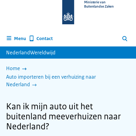
Naar
Ministerie van
Buitenlandse Zaken
de
homepage
van
www.nederlandwereldwijd.nl
Contact
Menu
Zoeken
NederlandWereldwijd
Home
Auto importeren bij een verhuizing naar
Nederland
Kan ik mijn auto uit het
buitenland meeverhuizen naar
Nederland?