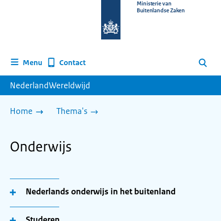
Naar
Ministerie van
Buitenlandse Zaken
de
homepage
van
www.nederlandwereldwijd.nl
Contact
Menu
Zoeken
NederlandWereldwijd
Home
Thema's
Onderwijs
Nederlands onderwijs in het buitenland
Studeren