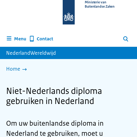
Naar
Ministerie van
Buitenlandse Zaken
de
homepage
van
www.nederlandwereldwijd.nl
Contact
Menu
Zoeken
NederlandWereldwijd
Home
Niet-Nederlands diploma
gebruiken in Nederland
Om uw buitenlandse diploma in
Nederland te gebruiken, moet u