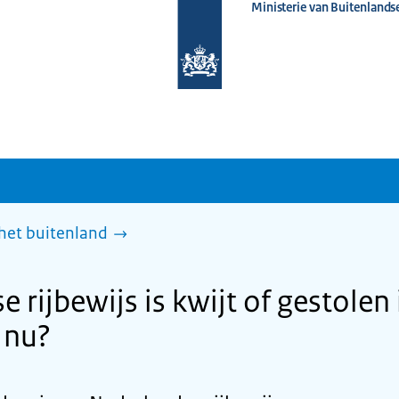
Ministerie van Buitenlands
Naar
de
homepage
van
www.nederlandwereldwijd.nl
 het buitenland
 rijbewijs is kwijt of gestolen 
 nu?