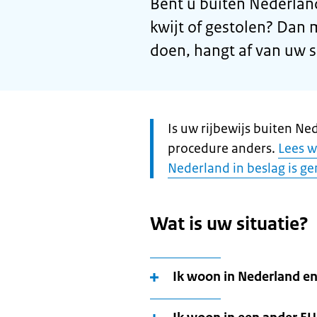
Bent u buiten Nederland
kwijt of gestolen? Dan 
doen, hangt af van uw s
Let
Is uw rijbewijs buiten N
op:
procedure anders.
Lees w
Nederland in beslag is 
Wat is uw situatie?
Ik woon in Nederland en 