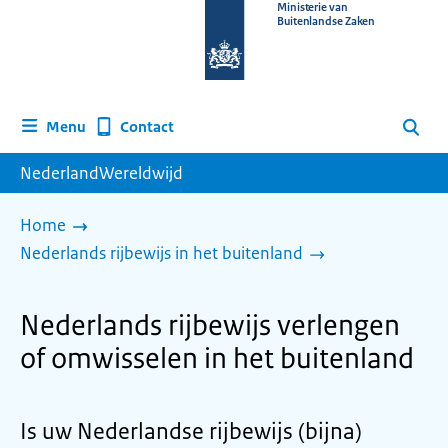
Naar
Ministerie van
Buitenlandse Zaken
de
homepage
van
www.nederlandwereldwijd.nl
Contact
Menu
Zoeken
NederlandWereldwijd
Home
Nederlands rijbewijs in het buitenland
Nederlands rijbewijs verlengen
of omwisselen in het buitenland
Is uw Nederlandse rijbewijs (bijna)