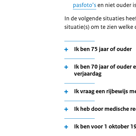
pasfoto’s
en niet ouder 
In de volgende situaties he
situatie(s) om te zien welke
Ik ben 75 jaar of ouder
Ik ben 70 jaar of ouder 
verjaardag
Ik vraag een rijbewijs m
Ik heb door medische red
Ik ben voor 1 oktober 1