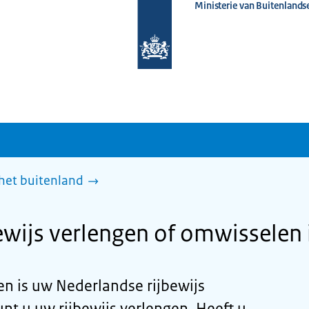
Ministerie van Buitenlands
Naar
de
homepage
van
www.nederlandwereldwijd.nl
 het buitenland
ewijs verlengen of omwisselen 
en is uw Nederlandse rijbewijs
unt u uw rijbewijs verlengen. Heeft u