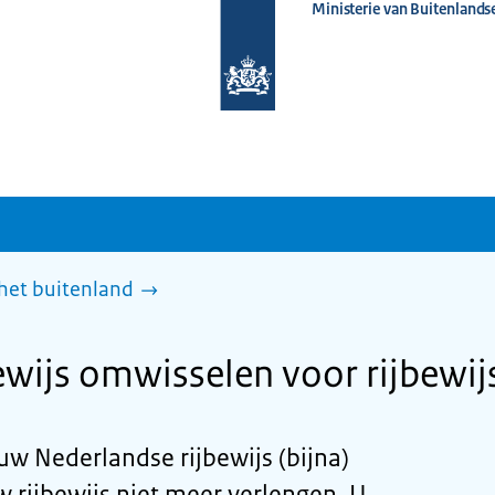
Ministerie van Buitenlands
Naar
de
homepage
van
www.nederlandwereldwijd.nl
 het buitenland
wijs omwisselen voor rijbewijs
 uw Nederlandse rijbewijs (bijna)
 rijbewijs niet meer verlengen. U