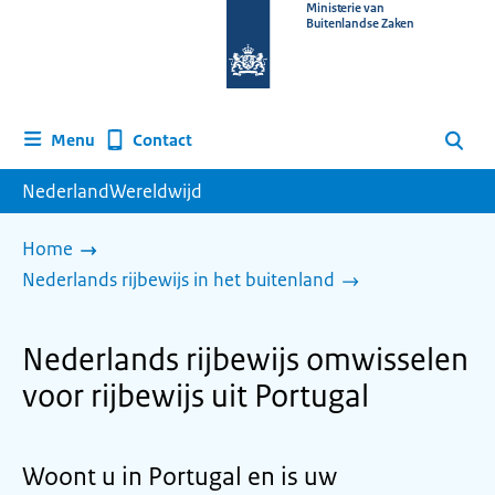
Naar
Ministerie van
Buitenlandse Zaken
de
homepage
van
www.nederlandwereldwijd.nl
Contact
Menu
Zoeken
NederlandWereldwijd
Home
Nederlands rijbewijs in het buitenland
Nederlands rijbewijs omwisselen
voor rijbewijs uit Portugal
Woont u in Portugal en is uw