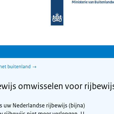
Ministerie van Buitenlands
Naar
de
homepage
van
www.nederlandwereldwijd.nl
 het buitenland
wijs omwisselen voor rijbewijs
s uw Nederlandse rijbewijs (bijna)
 rijbewijs niet meer verlengen. U