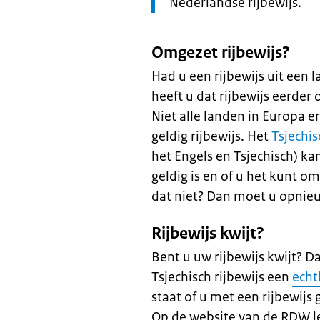
op:
Nederlandse rijbewijs.
Omgezet rijbewijs?
Had u een rijbewijs uit een 
heeft u dat rijbewijs eerder
Niet alle landen in Europa 
geldig rijbewijs. Het
Tsjechis
het Engels en Tsjechisch) ka
geldig is en of u het kunt o
dat niet? Dan moet u opnie
Rijbewijs kwijt?
Bent u uw rijbewijs kwijt? D
Tsjechisch rijbewijs een
echt
staat of u met een rijbewijs g
Op de website van de RDW le