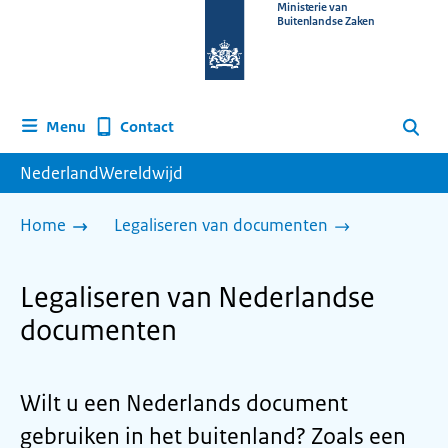
Naar
Ministerie van
Buitenlandse Zaken
de
homepage
van
www.nederlandwereldwijd.nl
Contact
Menu
Zoeken
NederlandWereldwijd
Home
Legaliseren van documenten
Legaliseren van Nederlandse
documenten
Wilt u een Nederlands document
gebruiken in het buitenland? Zoals een