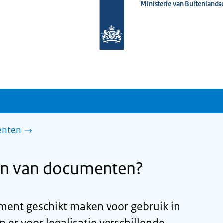
Ministerie van Buitenlands
Naar
de
homepage
van
www.nederlandwereldwijd.nl
enten
ren van documenten?
ument geschikt maken voor gebruik in
n er voor legalisatie verschillende