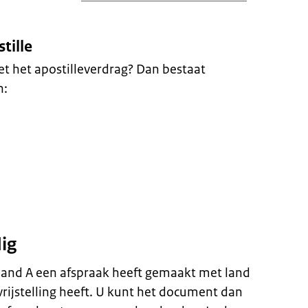
tille
et het apostilleverdrag? Dan bestaat
n:
dig
s land A een afspraak heeft gemaakt met land
ijstelling heeft. U kunt het document dan