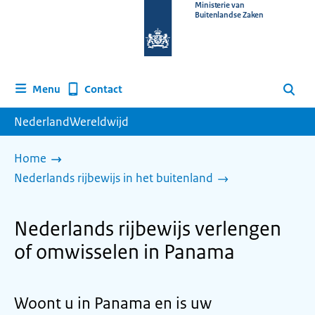
Naar
Ministerie van
Buitenlandse Zaken
de
homepage
van
www.nederlandwereldwijd.nl
Contact
Menu
Zoeken
NederlandWereldwijd
Home
Nederlands rijbewijs in het buitenland
Nederlands rijbewijs verlengen
of omwisselen in Panama
Woont u in Panama en is uw