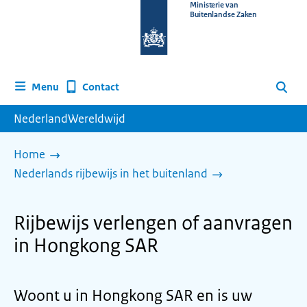
Naar
Ministerie van
Buitenlandse Zaken
de
homepage
van
www.nederlandwereldwijd.nl
Contact
Menu
Zoeken
NederlandWereldwijd
Home
Nederlands rijbewijs in het buitenland
Rijbewijs verlengen of aanvragen
in Hongkong SAR
Woont u in Hongkong SAR en is uw