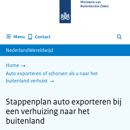
Naar
Ministerie van
Buitenlandse Zaken
de
homepage
van
www.nederlandwereldwijd.nl
Contact
Menu
Zoeken
NederlandWereldwijd
Home
Auto exporteren of schorsen als u naar het
buitenland verhuist
Stappenplan auto exporteren bij
een verhuizing naar het
buitenland