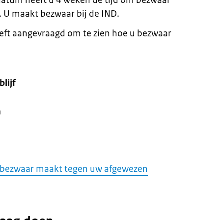
datum heeft u 4 weken de tijd om bezwaar
. U maakt bezwaar bij de IND.
eeft aangevraagd om te zien hoe u bezwaar
lijf
m
u bezwaar maakt tegen uw afgewezen