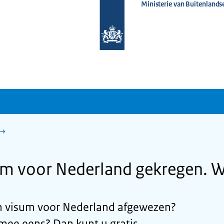
Ministerie van Buitenlands
Naar
de
homepage
van
www.nederlandwereldwijd.nl
um voor Nederland gekregen. W
n visum voor Nederland afgewezen?
 mee eens? Dan kunt u gratis