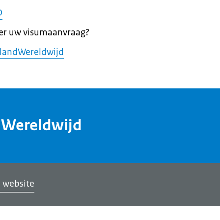
D
ver uw visumaanvraag?
landWereldwijd
dWereldwijd
 website