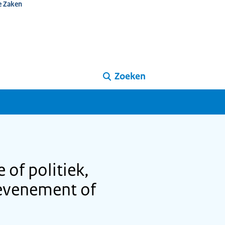
e Zaken
Zoeken
of politiek,
s evenement of