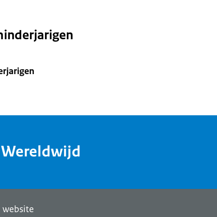
inderjarigen
rjarigen
dWereldwijd
 website