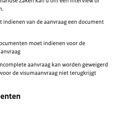
nlandse Zaken kan u om een interview of
n.
et indienen van de aanvraag een document
e documenten moet indienen voor de
aanvraag
 incomplete aanvraag kan worden geweigerd
 voor de visumaanvraag niet terugkrijgt
menten