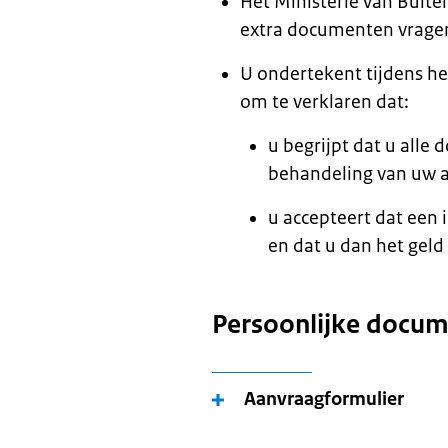
Het Ministerie van Buite
extra documenten vrage
U ondertekent tijdens h
om te verklaren dat:
u begrijpt dat u all
behandeling van uw 
u accepteert dat een
en dat u dan het geld
Persoonlijke docu
Aanvraagformulier