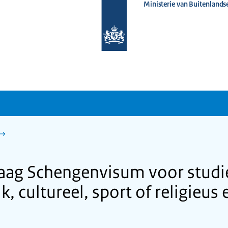
Ministerie van Buitenlands
Naar
de
homepage
van
www.nederlandwereldwijd.nl
raag Schengenvisum voor studie 
, cultureel, sport of religieu