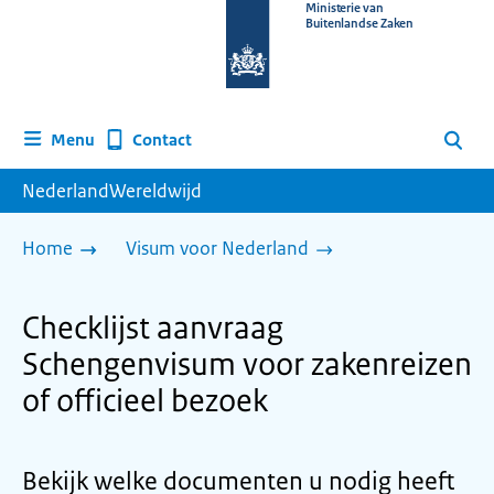
Naar
Ministerie van
Buitenlandse Zaken
de
homepage
van
www.nederlandwereldwijd.nl
Contact
Menu
Zoeken
NederlandWereldwijd
Home
Visum voor Nederland
Checklijst aanvraag
Schengenvisum voor zakenreizen
of officieel bezoek
Bekijk welke documenten u nodig heeft