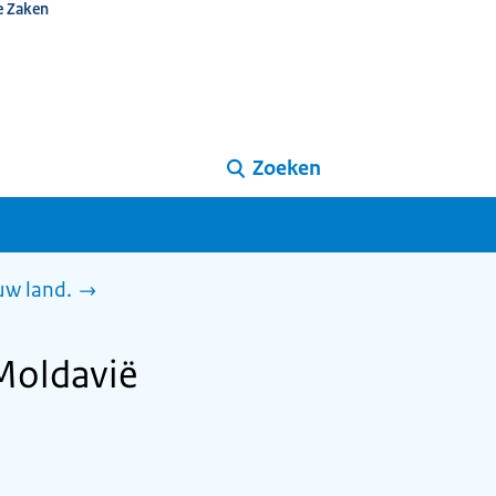
e Zaken
Zoeken
uw land.
Moldavië