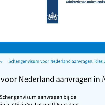
Ministerie van Buitenlands
Naar
de
homepage
van
www.nederlandwereldwijd.nl
Schengenvisum voor Nederland aanvragen. Kies 
voor Nederland aanvragen in 
 Schengenvisum aanvragen bij de
 in Chișinău. Let op: U kunt daar