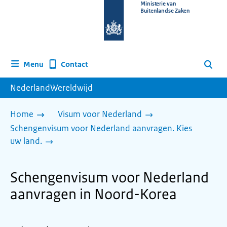
Naar
Ministerie van
Buitenlandse Zaken
de
homepage
van
www.nederlandwereldwijd.nl
Contact
Menu
Zoeken
NederlandWereldwijd
Home
Visum voor Nederland
Schengenvisum voor Nederland aanvragen. Kies
uw land.
Schengenvisum voor Nederland
aanvragen in Noord-Korea