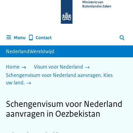
Naar
Ministerie van
Buitenlandse Zaken
de
homepage
van
www.nederlandwereldwijd.nl
Contact
Menu
Zoeken
NederlandWereldwijd
Home
Visum voor Nederland
Schengenvisum voor Nederland aanvragen. Kies
uw land.
Schengenvisum voor Nederland
aanvragen in Oezbekistan