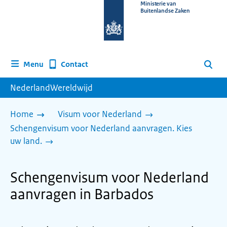
Naar
Ministerie van
Buitenlandse Zaken
de
homepage
van
www.nederlandwereldwijd.nl
Contact
Menu
Zoeken
NederlandWereldwijd
Home
Visum voor Nederland
Schengenvisum voor Nederland aanvragen. Kies
uw land.
Schengenvisum voor Nederland
aanvragen in Barbados