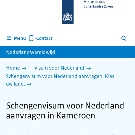
Naar
Ministerie van
Buitenlandse Zaken
de
homepage
van
www.nederlandwereldwijd.nl
Contact
Menu
Zoeken
NederlandWereldwijd
Home
Visum voor Nederland
Schengenvisum voor Nederland aanvragen. Kies
uw land.
Schengenvisum voor Nederland
aanvragen in Kameroen