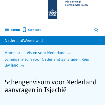
Naar
Ministerie van
Buitenlandse Zaken
de
homepage
van
www.nederlandwereldwijd.nl
Contact
Menu
Zoeken
NederlandWereldwijd
Home
Visum voor Nederland
Schengenvisum voor Nederland aanvragen. Kies
uw land.
Schengenvisum voor Nederland
aanvragen in Tsjechië