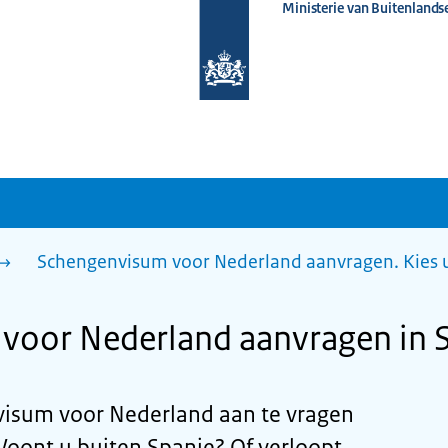
Ministerie van Buitenlands
Naar
de
homepage
van
www.nederlandwereldwijd.nl
Schengenvisum voor Nederland aanvragen. Kies 
voor Nederland aanvragen in 
isum voor Nederland aan te vragen
Woont u buiten Spanje? Of verloopt