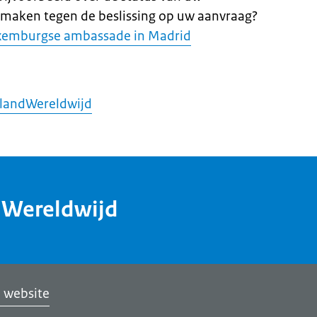
 maken tegen de beslissing op uw aanvraag?
xemburgse ambassade in Madrid
landWereldwijd
dWereldwijd
 website