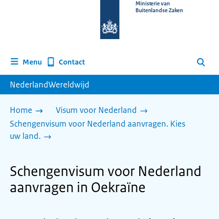
Naar
Ministerie van
Buitenlandse Zaken
de
homepage
van
www.nederlandwereldwijd.nl
Contact
Menu
Zoeken
NederlandWereldwijd
Home
Visum voor Nederland
Schengenvisum voor Nederland aanvragen. Kies
uw land.
Schengenvisum voor Nederland
aanvragen in Oekraïne