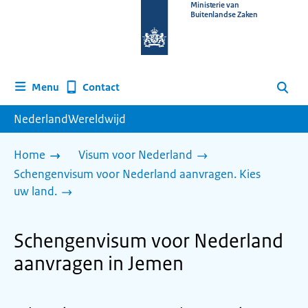
Naar
Ministerie van
Buitenlandse Zaken
de
homepage
van
www.nederlandwereldwijd.nl
Contact
Menu
Zoeken
NederlandWereldwijd
Home
Visum voor Nederland
Schengenvisum voor Nederland aanvragen. Kies
uw land.
Schengenvisum voor Nederland
aanvragen in Jemen