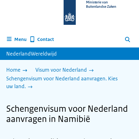
Naar
Ministerie van
Buitenlandse Zaken
de
homepage
van
www.nederlandwereldwijd.nl
Contact
Menu
Zoeken
NederlandWereldwijd
Home
Visum voor Nederland
Schengenvisum voor Nederland aanvragen. Kies
uw land.
Schengenvisum voor Nederland
aanvragen in Namibië