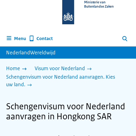
Naar
Ministerie van
Buitenlandse Zaken
de
homepage
van
www.nederlandwereldwijd.nl
Contact
Menu
Zoeken
NederlandWereldwijd
Home
Visum voor Nederland
Schengenvisum voor Nederland aanvragen. Kies
uw land.
Schengenvisum voor Nederland
aanvragen in Hongkong SAR