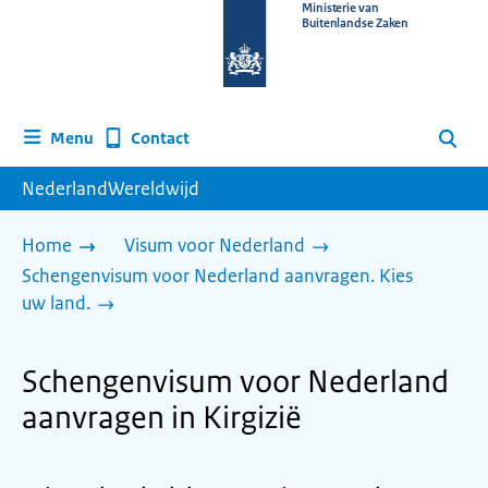
Naar
Ministerie van
Buitenlandse Zaken
de
homepage
van
www.nederlandwereldwijd.nl
Contact
Menu
Zoeken
NederlandWereldwijd
Home
Visum voor Nederland
Schengenvisum voor Nederland aanvragen. Kies
uw land.
Schengenvisum voor Nederland
aanvragen in Kirgizië