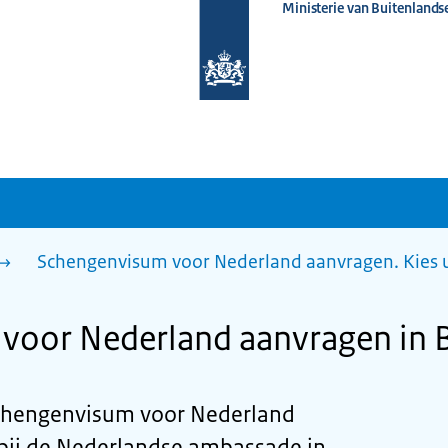
Ministerie van Buitenlands
Naar
de
homepage
van
www.nederlandwereldwijd.nl
Schengenvisum voor Nederland aanvragen. Kies 
voor Nederland aanvragen in B
Schengenvisum voor Nederland
 bij de Nederlandse ambassade in