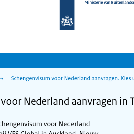
Ministerie van Buitenlands
Naar
de
homepage
van
www.nederlandwereldwijd.nl
Schengenvisum voor Nederland aanvragen. Kies 
voor Nederland aanvragen in 
 Schengenvisum voor Nederland
bij VFS Global in Auckland, Nieuw-