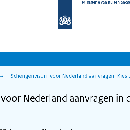
Ministerie van Buitenlands
Naar
de
homepage
van
www.nederlandwereldwijd.nl
Schengenvisum voor Nederland aanvragen. Kies 
oor Nederland aanvragen in de