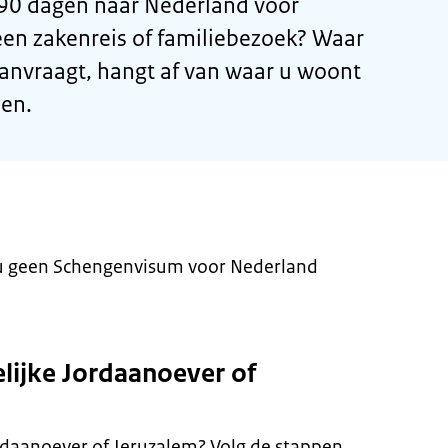
90 dagen naar Nederland voor
een zakenreis of familiebezoek? Waar
nvraagt, hangt af van waar u woont
den.
 u geen Schengenvisum voor Nederland
lijke Jordaanoever of
rdaanoever of Jeruzalem? Volg de stappen