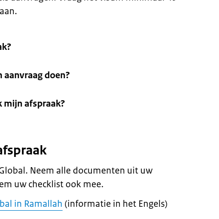
 aan.
ak?
n aanvraag doen?
k mijn afspraak?
afspraak
 Global. Neem alle documenten uit uw
eem uw checklist ook mee.
obal in Ramallah
(informatie in het Engels)