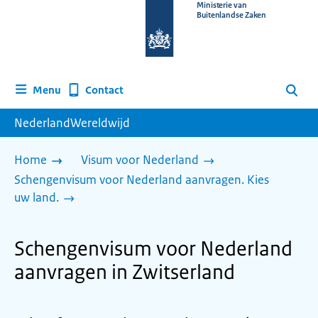
Naar
Ministerie van
Buitenlandse Zaken
de
homepage
van
www.nederlandwereldwijd.nl
Contact
Menu
Zoeken
NederlandWereldwijd
Home
Visum voor Nederland
Schengenvisum voor Nederland aanvragen. Kies
uw land.
Schengenvisum voor Nederland
aanvragen in Zwitserland