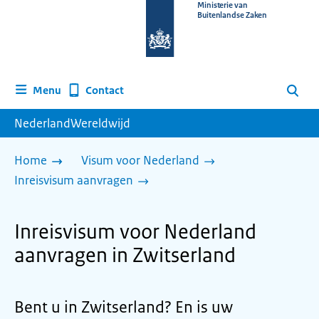
Naar
Ministerie van
Buitenlandse Zaken
de
homepage
van
www.nederlandwereldwijd.nl
Contact
Menu
Zoeken
NederlandWereldwijd
Home
Visum voor Nederland
Inreisvisum aanvragen
Inreisvisum voor Nederland
aanvragen in Zwitserland
Bent u in Zwitserland? En is uw