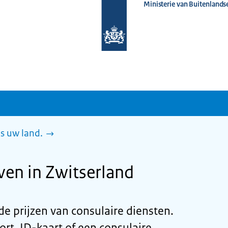
Ministerie van Buitenlands
Naar
de
homepage
van
www.nederlandwereldwijd.nl
es uw land.
ven in Zwitserland
u de prijzen van consulaire diensten.
rt, ID-kaart of een consulaire