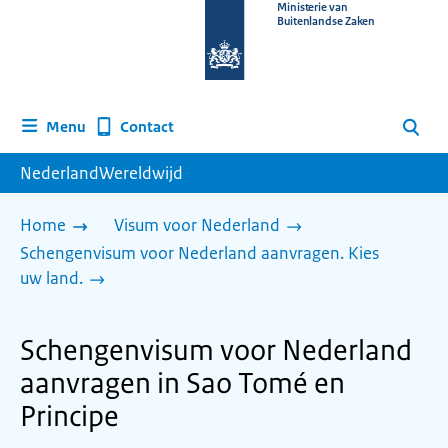
Naar
Ministerie van
Buitenlandse Zaken
de
homepage
van
www.nederlandwereldwijd.nl
Contact
Menu
Zoeken
NederlandWereldwijd
Home
Visum voor Nederland
Schengenvisum voor Nederland aanvragen. Kies
uw land.
Schengenvisum voor Nederland
aanvragen in Sao Tomé en
Principe