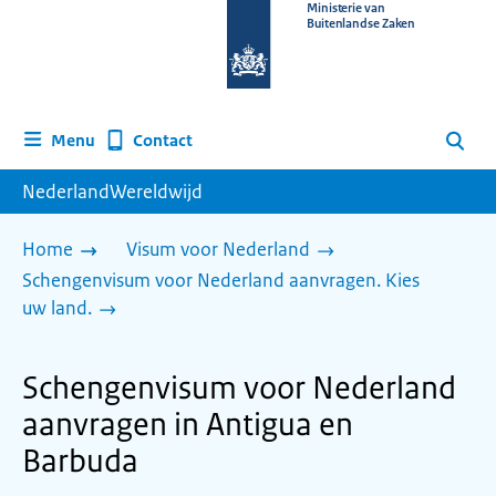
Naar
Ministerie van
Buitenlandse Zaken
de
homepage
van
www.nederlandwereldwijd.nl
Contact
Menu
Zoeken
NederlandWereldwijd
Home
Visum voor Nederland
Schengenvisum voor Nederland aanvragen. Kies
uw land.
Schengenvisum voor Nederland
aanvragen in Antigua en
Barbuda